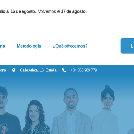
lio al 16 de agosto
. Volvemos el
17 de agosto.
rja
Metodología
¿Qué ofrecemos?
lona
Calle Arieta, 13, Estella
+34 658 989 779