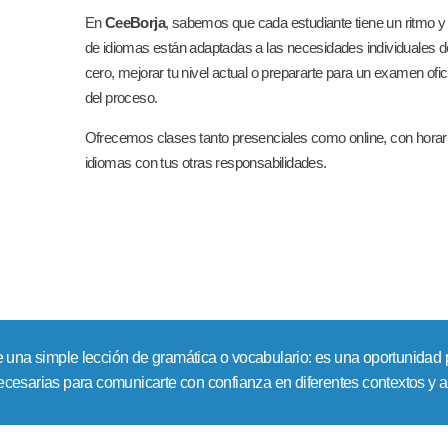
En
CeeBorja
, sabemos que cada estudiante tiene un ritmo y 
de idiomas están adaptadas a las necesidades individuales
cero, mejorar tu nivel actual o prepararte para un examen ofi
del proceso.
Ofrecemos clases tanto presenciales como online, con horari
idiomas con tus otras responsabilidades.
una simple lección de gramática o vocabulario: es una oportunidad
cesarias para comunicarte con confianza en diferentes contextos y ab