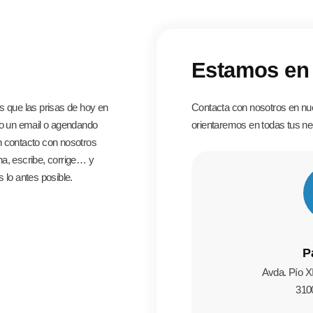
Estamos en 
 que las prisas de hoy en
Contacta con nosotros en nue
 un email o agendando
orientaremos en todas tus n
n contacto con nosotros
na, escribe, corrige… y
 lo antes posible.
P
Avda. Pío XI
310