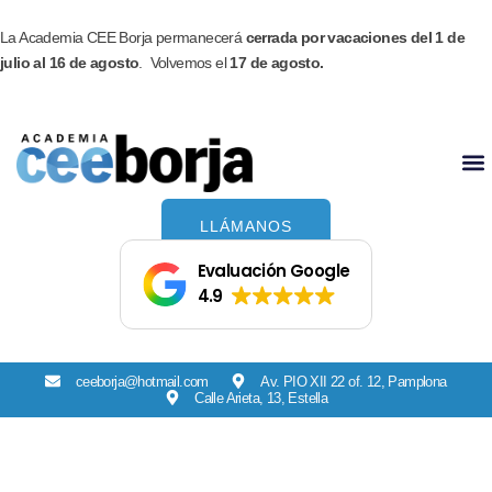
Ir
Facebook
Instagram
al
La Academia CEE Borja permanecerá
cerrada por vacaciones del 1 de
contenido
julio al 16 de agosto
. Volvemos el
17 de agosto.
LLÁMANOS
Evaluación Google
4.9
ceeborja@hotmail.com
Av. PIO XII 22 of. 12, Pamplona
Calle Arieta, 13, Estella