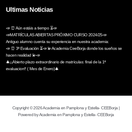
Ultimas Noticias
📣 ⏰ Aún estáis a tiempo ⏳📣
📣MATRÍCULAS ABIERTAS PRÓXIMO CURSO 2024/25📣
Antiguo alumno cuenta su experiencia en nuestra academia:
📣 ⏰ 3ª Evaluación ⏳📣 💫Academia CeeBorja donde los sueños se
hacen realidad 💫📣
🎄¡¡Abierto plazo extraordinario de matrículas: final de la 1ª
evaluacion!! ( Mes de Enero)🎄
Copyright © 2026 Academia en Pamplona y Estella- CEEBorja |
Powered by Academia en Pamplona y Estella- CEEBorja