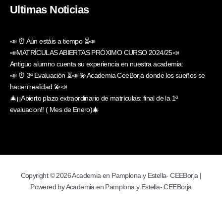
Ultimas Noticias
📣 ⏰ Aún estáis a tiempo ⏳📣
📣MATRÍCULAS ABIERTAS PRÓXIMO CURSO 2024/25📣
Antiguo alumno cuenta su experiencia en nuestra academia:
📣 ⏰ 3ª Evaluación ⏳📣 💫Academia CeeBorja donde los sueños se
hacen realidad 💫📣
🎄¡¡Abierto plazo extraordinario de matrículas: final de la 1ª
evaluacion!! ( Mes de Enero)🎄
Copyright © 2026 Academia en Pamplona y Estella- CEEBorja |
Powered by Academia en Pamplona y Estella- CEEBorja