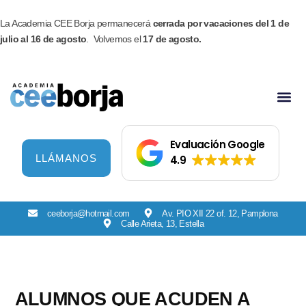
Ir
Facebook
Instagram
al
La Academia CEE Borja permanecerá
cerrada por vacaciones del 1 de
contenido
julio al 16 de agosto
. Volvemos el
17 de agosto.
Evaluación Google
LLÁMANOS
4.9
ceeborja@hotmail.com
Av. PIO XII 22 of. 12, Pamplona
Calle Arieta, 13, Estella
ALUMNOS QUE ACUDEN A