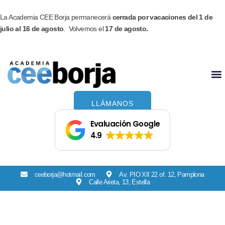
Ir
Facebook
Instagram
al
La Academia CEE Borja permanecerá
cerrada por vacaciones del 1 de
contenido
julio al 16 de agosto
. Volvemos el
17 de agosto.
LLÁMANOS
Evaluación Google
4.9
ceeborja@hotmail.com
Av. PIO XII 22 of. 12, Pamplona
Calle Arieta, 13, Estella