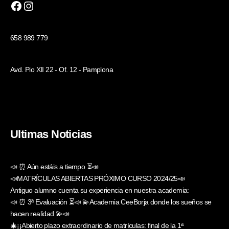
658 989 779
Avd. Pio XII 22 - Of. 12 - Pamplona
Ultimas Noticias
📣 ⏰ Aún estáis a tiempo ⏳📣
📣MATRÍCULAS ABIERTAS PRÓXIMO CURSO 2024/25📣
Antiguo alumno cuenta su experiencia en nuestra academia:
📣 ⏰ 3ª Evaluación ⏳📣 💫Academia CeeBorja donde los sueños se
hacen realidad 💫📣
🎄¡¡Abierto plazo extraordinario de matrículas: final de la 1ª