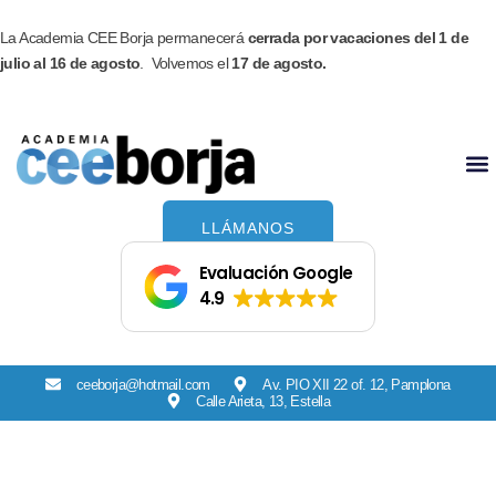
Ir
Facebook
Instagram
al
La Academia CEE Borja permanecerá
cerrada por vacaciones del 1 de
contenido
julio al 16 de agosto
. Volvemos el
17 de agosto.
LLÁMANOS
Evaluación Google
4.9
ceeborja@hotmail.com
Av. PIO XII 22 of. 12, Pamplona
Calle Arieta, 13, Estella