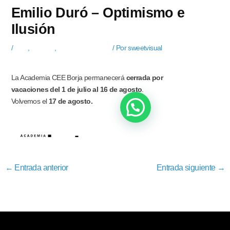
Emilio Duró – Optimismo e
Ilusión
/
Blog
,
Noticias
,
Vídeos Actualidad
/ Por
sweetvisual
←
Entrada anterior
Entrada siguiente
→