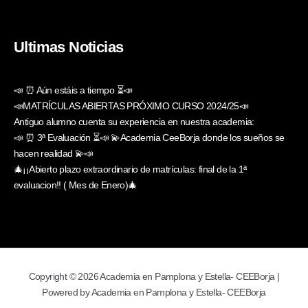
Ultimas Noticias
📣 ⏰ Aún estáis a tiempo ⏳📣
📣MATRÍCULAS ABIERTAS PRÓXIMO CURSO 2024/25📣
Antiguo alumno cuenta su experiencia en nuestra academia:
📣 ⏰ 3ª Evaluación ⏳📣 💫Academia CeeBorja donde los sueños se
hacen realidad 💫📣
🎄¡¡Abierto plazo extraordinario de matrículas: final de la 1ª
evaluacion!! ( Mes de Enero)🎄
Copyright © 2026 Academia en Pamplona y Estella- CEEBorja |
Powered by Academia en Pamplona y Estella- CEEBorja