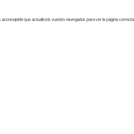
es aconsejable que actualiceis vuestro navegador, para ver la página correct
explorer/downloads/ie-9/worldwide-languages
aindex=nosearch&hl=es&brand=CHMA&utm_campaign=es&utm_source=es-