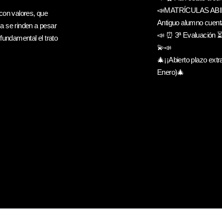
📣MATRÍCULAS ABI
con valores, que
Antiguo alumno cuent
a se rinden a pesar
📣 ⏰ 3ª Evaluación ⏳
fundamental el trato
💫📣
🎄¡¡Abierto plazo extra
Enero)🎄