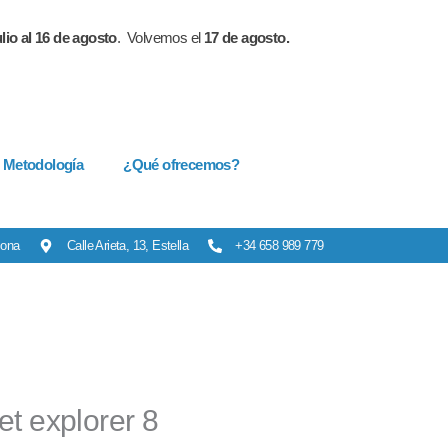
lio al 16 de agosto
. Volvemos el
17 de agosto.
Metodología
¿Qué ofrecemos?
lona
Calle Arieta, 13, Estella
+34 658 989 779
et explorer 8