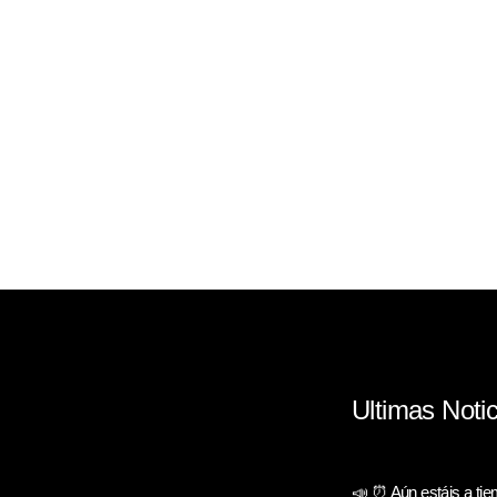
Ultimas Notic
📣 ⏰ Aún estáis a ti