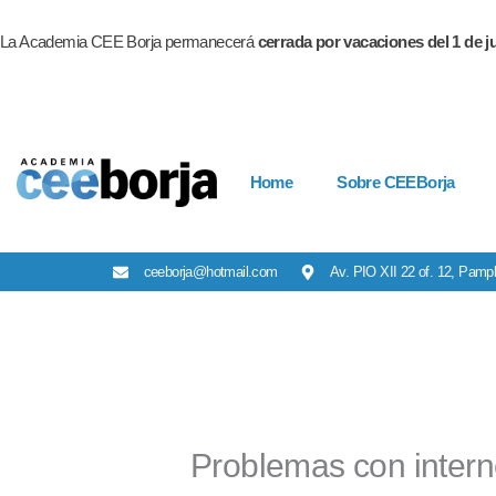
Ir
al
La Academia CEE Borja permanecerá
cerrada por vacaciones del 1 de ju
contenido
Home
Sobre CEEBorja
ceeborja@hotmail.com
Av. PIO XII 22 of. 12, Pamp
Problemas con intern