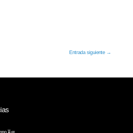
Entrada siguiente
→
ias
empo ⏳📣