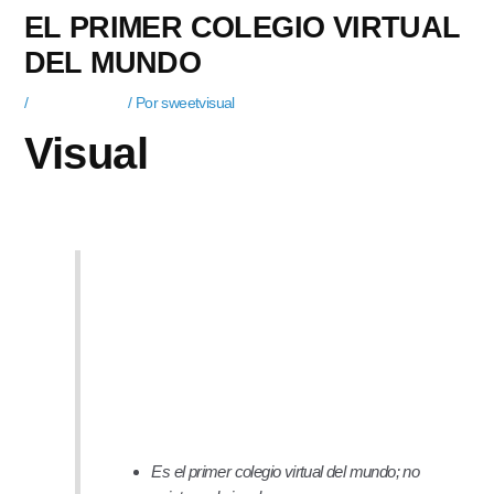
EL PRIMER COLEGIO VIRTUAL
DEL MUNDO
/
Uncategorized
/ Por
sweetvisual
Visual
[hsmap name=\»escuela\»]
Es el primer colegio virtual del mundo; no