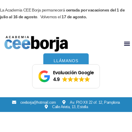
Ir
Facebook
Instagram
al
La Academia CEE Borja permanecerá
cerrada por vacaciones del 1 de
contenido
julio al 16 de agosto
. Volvemos el
17 de agosto.
LLÁMANOS
Evaluación Google
4.9
ceeborja@hotmail.com
Av. PIO XII 22 of. 12, Pamplona
Calle Arieta, 13, Estella