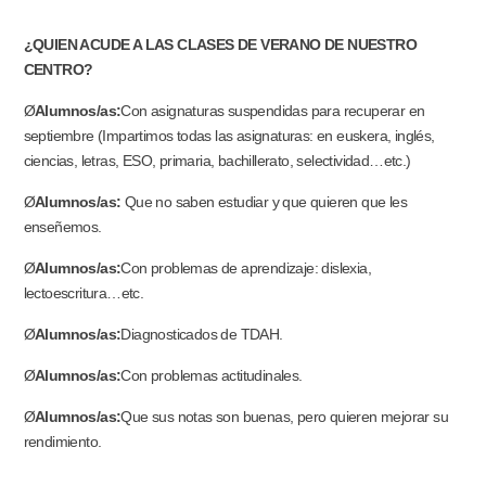
¿QUIEN ACUDE A LAS CLASES DE VERANO DE NUESTRO
CENTRO?
Ø
Alumnos/as:
Con asignaturas suspendidas para recuperar en
septiembre (Impartimos todas las asignaturas: en euskera, inglés,
ciencias, letras, ESO, primaria, bachillerato, selectividad…etc.)
Ø
Alumnos/as:
Que no saben estudiar y que quieren que les
enseñemos.
Ø
Alumnos/as:
Con problemas de aprendizaje: dislexia,
lectoescritura…etc.
Ø
Alumnos/as:
Diagnosticados de TDAH.
Ø
Alumnos/as:
Con problemas actitudinales.
Ø
Alumnos/as:
Que sus notas son buenas, pero quieren mejorar su
rendimiento.