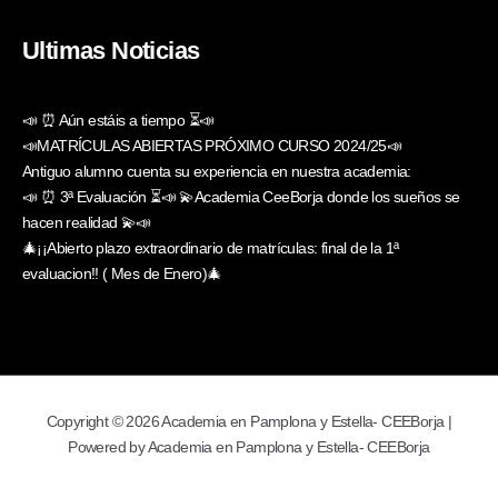
Ultimas Noticias
📣 ⏰ Aún estáis a tiempo ⏳📣
📣MATRÍCULAS ABIERTAS PRÓXIMO CURSO 2024/25📣
Antiguo alumno cuenta su experiencia en nuestra academia:
📣 ⏰ 3ª Evaluación ⏳📣 💫Academia CeeBorja donde los sueños se
hacen realidad 💫📣
🎄¡¡Abierto plazo extraordinario de matrículas: final de la 1ª
evaluacion!! ( Mes de Enero)🎄
Copyright © 2026 Academia en Pamplona y Estella- CEEBorja |
Powered by Academia en Pamplona y Estella- CEEBorja