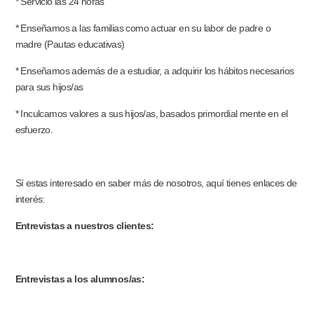
* Servicio las 24 horas
* Enseñamos a las familias como actuar en su labor de padre o
madre (Pautas educativas)
* Enseñamos además de a estudiar, a adquirir los hábitos necesarios
para sus hijos/as
* Inculcamos valores a sus hijos/as, basados primordial mente en el
esfuerzo.
Sí estas interesado en saber más de nosotros, aquí tienes enlaces de
interés:
Entrevistas a nuestros clientes:
https://ceeborja.com/familias/
Entrevistas a los alumnos/as:
https://ceeborja.com/alumnos/