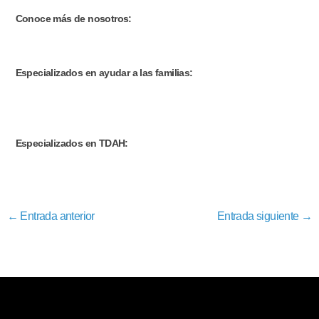
Conoce más de nosotros:
https://ceeborja.com/ceeborja-un-centro-diferente/
Especializados en ayudar a las familias:
https://ceeborja.com/super-nanny/metodologia-innovadora-
adaptada-a-las-necesidades-de-las-familias/
Especializados en TDAH:
https://ceeborja.com/tdha/
←
Entrada anterior
Entrada siguiente
→