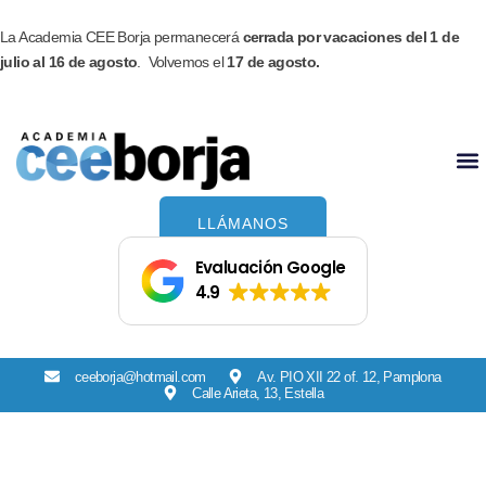
Ir
Facebook
Instagram
al
La Academia CEE Borja permanecerá
cerrada por vacaciones del 1 de
contenido
julio al 16 de agosto
. Volvemos el
17 de agosto.
LLÁMANOS
Evaluación Google
4.9
ceeborja@hotmail.com
Av. PIO XII 22 of. 12, Pamplona
Calle Arieta, 13, Estella