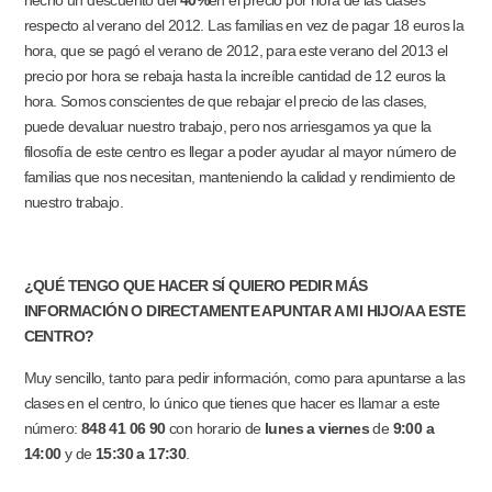
respecto al verano del 2012. Las familias en vez de pagar 18 euros la
hora, que se pagó el verano de 2012, para este verano del 2013 el
precio por hora se rebaja hasta la increíble cantidad de
12 euros la
hora.
Somos conscientes de que rebajar el precio de las clases,
puede devaluar nuestro trabajo, pero nos arriesgamos ya que la
filosofía de este centro es llegar a poder ayudar al mayor número de
familias que nos necesitan, manteniendo la calidad y rendimiento de
nuestro trabajo.
¿QUÉ TENGO QUE HACER SÍ QUIERO PEDIR MÁS
INFORMACIÓN O DIRECTAMENTE APUNTAR A MI HIJO/A A ESTE
CENTRO?
Muy sencillo, tanto para pedir información, como para apuntarse a las
clases en el centro, lo único que tienes que hacer es llamar a este
número:
848 41 06 90
con horario de
lunes a viernes
de
9:00 a
14:00
y de
15:30 a 17:30
.