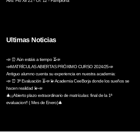
Avd. Pio XII 22 - Of. 12 - Pamplona
Ultimas Noticias
📣 ⏰ Aún estáis a tiempo ⏳📣
📣MATRÍCULAS ABIERTAS PRÓXIMO CURSO 2024/25📣
Antiguo alumno cuenta su experiencia en nuestra academia:
📣 ⏰ 3ª Evaluación ⏳📣 💫Academia CeeBorja donde los sueños se
hacen realidad 💫📣
🎄¡¡Abierto plazo extraordinario de matrículas: final de la 1ª
evaluacion!! ( Mes de Enero)🎄