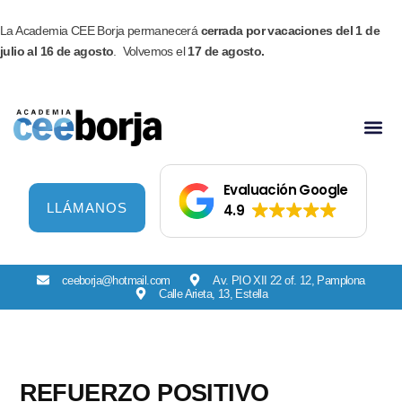
Ir
Facebook
Instagram
al
La Academia CEE Borja permanecerá
cerrada por vacaciones del 1 de
contenido
julio al 16 de agosto
. Volvemos el
17 de agosto.
Evaluación Google
LLÁMANOS
4.9
ceeborja@hotmail.com
Av. PIO XII 22 of. 12, Pamplona
Calle Arieta, 13, Estella
REFUERZO POSITIVO