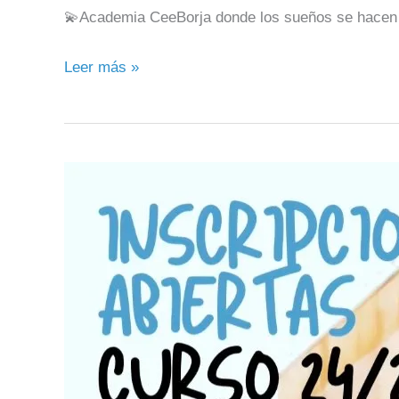
💫Academia CeeBorja donde los sueños se hacen 
Leer más »
📣
MATRÍCULAS
ABIERTAS
PRÓXIMO
CURSO
2024/25
📣