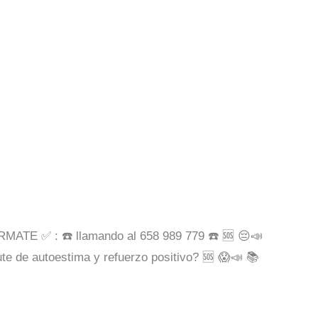
E ✅ : ☎️ llamando al 658 989 779 ☎️ 🆘 😔📣
te de autoestima y refuerzo positivo? 🆘 😱📣 📚