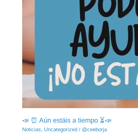
📣 ⏰ Aún estáis a tiempo ⏳📣
Noticias
,
Uncategorized
/
@ceeborja