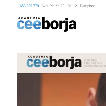
Ir
658 989 779
Avd. Pio XII 22 - Of. 12 - Pamplona
al
contenido
📣
⏰
Aún
estáis
a
tiempo
⏳
📣