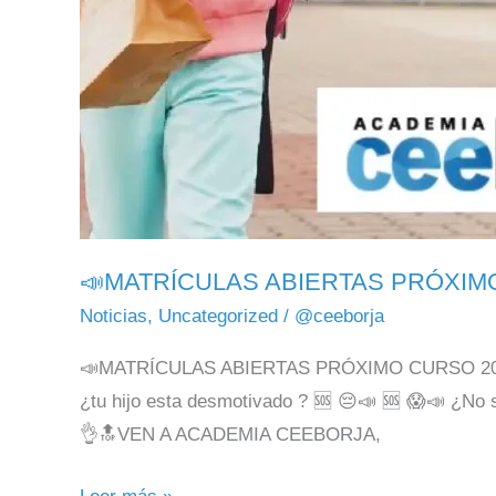
📣MATRÍCULAS ABIERTAS PRÓXIMO
Noticias
,
Uncategorized
/
@ceeborja
📣MATRÍCULAS ABIERTAS PRÓXIMO CURSO 2024/2
¿tu hijo esta desmotivado ? 🆘 😔📣 🆘 😱📣 ¿No s
👌🔝VEN A ACADEMIA CEEBORJA,