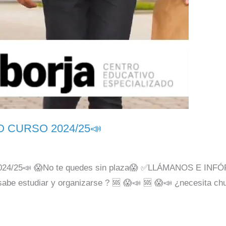
 CURSO 2024/25📣
5📣 😱No te quedes sin plaza😱 ✅LLÁMANOS E INFÓRMAT
abe estudiar y organizarse ? 🆘 😱📣 🆘 😱📣 ¿necesita chu